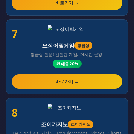
바로가기 →
7
오징어릴게임
황금성
황금성 전문! 안전한 게임. 24시간 운영.
🎁 매충 20%
바로가기 →
8
조이카지노
조이카지노
[우리계열]조이카지노 · Popular videos · Videos · Shorts