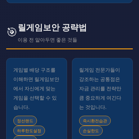
릴게임보안 공략법
🎯
이용 전 알아두면 좋은 것들
게임별 배당 구조를
릴게임 전문가들이
이해하면 릴게임보안
강조하는 공통점은
에서 자신에게 맞는
자금 관리를 전략만
게임을 선택할 수 있
큼 중요하게 여긴다
습니다.
는 것입니다.
정선랜드
즉시환전습관
하루한도설정
손실한도