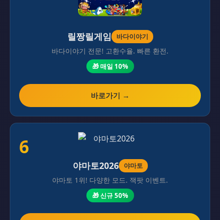
릴짱릴게임
바다이야기
바다이야기 전문! 고환수율. 빠른 환전.
🎁 매일 10%
바로가기 →
6
야마토2026
야마토
야마토 1위! 다양한 모드. 잭팟 이벤트.
🎁 신규 50%