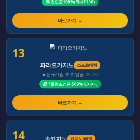
🎁 첫입금100%(최대€130)
바로가기 →
13
파라오카지노
스포츠베팅
★신규가입 후 첫입금 보너스
🎁 *롤링조건은 500% 입니다.
바로가기 →
14
솔카지노
카지노/베팅