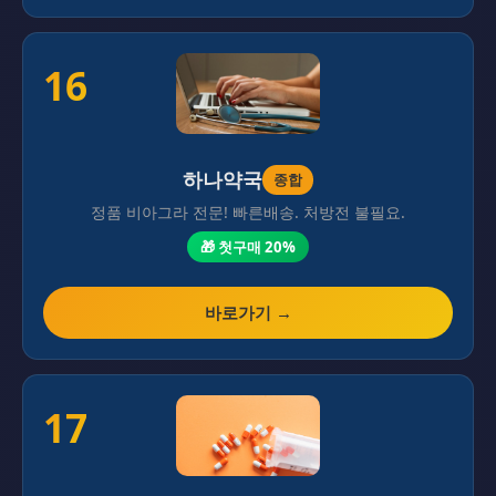
16
하나약국
종합
정품 비아그라 전문! 빠른배송. 처방전 불필요.
🎁 첫구매 20%
바로가기 →
17