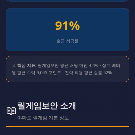
91%
출금 성공률
📊
핵심 지표:
릴게임보안 평균 배당 마진 4.4% · 상위 베터
월 평균 수익 9,045 포인트 · 전략 적용 평균 승률 52%
릴게임보안 소개
📖
야마토 릴게임 기본 정보