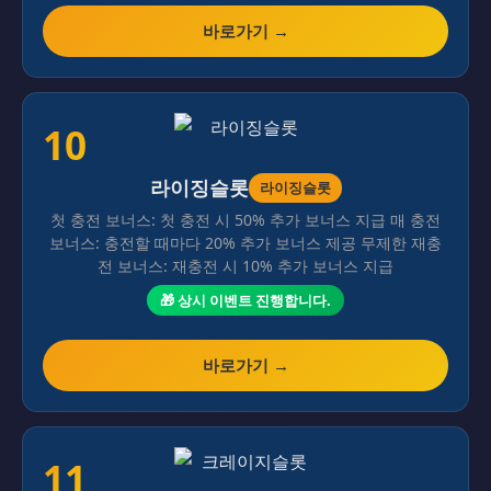
바로가기 →
10
라이징슬롯
라이징슬롯
첫 충전 보너스: 첫 충전 시 50% 추가 보너스 지급 매 충전
보너스: 충전할 때마다 20% 추가 보너스 제공 무제한 재충
전 보너스: 재충전 시 10% 추가 보너스 지급
🎁 상시 이벤트 진행합니다.
바로가기 →
11