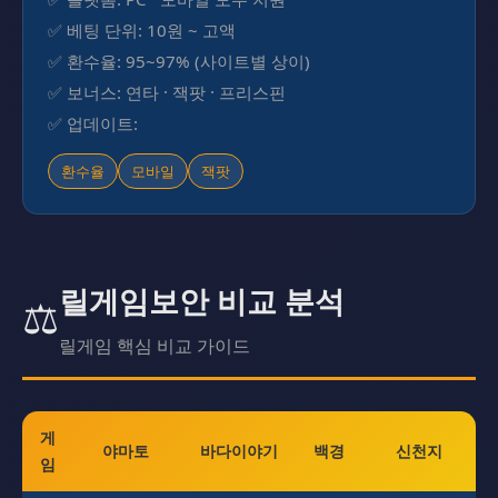
✅ 베팅 단위: 10원 ~ 고액
✅ 환수율: 95~97% (사이트별 상이)
✅ 보너스: 연타 · 잭팟 · 프리스핀
✅ 업데이트:
환수율
모바일
잭팟
릴게임보안 비교 분석
⚖️
릴게임 핵심 비교 가이드
게
야마토
바다이야기
백경
신천지
임