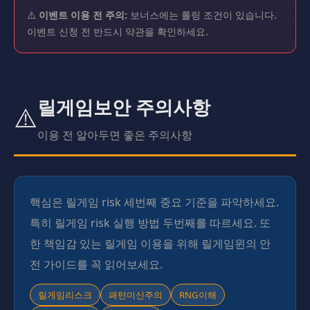
⚠️
이벤트 이용 전 주의:
보너스에는 롤링 조건이 있습니다.
이벤트 신청 전 반드시 약관을 확인하세요.
릴게임보안 주의사항
⚠️
이용 전 알아두면 좋은 주의사항
핵심은 릴게임 risk 세번째 중요 기준을 파악하세요.
특히 릴게임 risk 실행 방법 두번째를 따르세요. 또
한 책임감 있는 릴게임 이용을 위해 릴게임윈의 안
전 가이드를 꼭 읽어보세요.
릴게임리스크
패턴미신주의
RNG이해