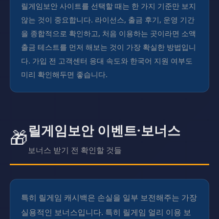
릴게임보안 사이트를 선택할 때는 한 가지 기준만 보지
않는 것이 중요합니다. 라이선스, 출금 후기, 운영 기간
을 종합적으로 확인하고, 처음 이용하는 곳이라면 소액
출금 테스트를 먼저 해보는 것이 가장 확실한 방법입니
다. 가입 전 고객센터 응대 속도와 한국어 지원 여부도
미리 확인해두면 좋습니다.
릴게임보안 이벤트·보너스
🎁
보너스 받기 전 확인할 것들
특히 릴게임 캐시백은 손실을 일부 보전해주는 가장
실용적인 보너스입니다. 특히 릴게임 얼리 이용 보