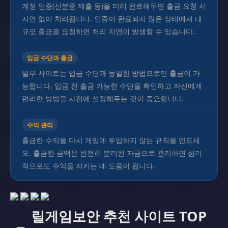
계정 인증(신분증 제출 등)을 미리 완료해두면 출금 요청 시
지연 없이 처리됩니다. 인증이 완료되지 않은 상태에서 대
규모 출금을 요청하면 처리 지연이 발생할 수 있습니다.
입금 수단과 출금
일부 사이트는 입금 수단과 동일한 방법으로만 출금이 가
능합니다. 입금 전 출금 가능한 수단을 확인하고 자신에게
편리한 방법을 사전에 설정해두는 것이 중요합니다.
수익 관리
출금한 수익을 다시 게임에 투입하지 않는 규칙을 만드세
요. 출금한 금액은 완전히 분리된 자금으로 관리하면 심리
적으로도 수익을 지키는 데 도움이 됩니다.
릴게임보안 추천 사이트 TOP