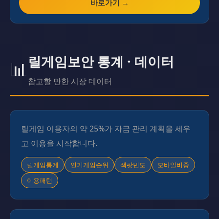
바로가기 →
릴게임보안 통계 · 데이터
📊
참고할 만한 시장 데이터
릴게임 이용자의 약 25%가 자금 관리 계획을 세우
고 이용을 시작합니다.
릴게임통계
인기게임순위
잭팟빈도
모바일비중
이용패턴