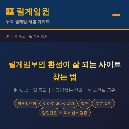
🎰 릴게임윈
무료 릴게임 체험 가이드
홈
›
야마토
› 릴게임보안
릴게임보안 환전이 잘 되는 사이트
찾는 법
🌐 PC·모바일 동일 | ⚡ 끊김없는 연결 | 💰 포인트 공유
릴게임보안
야마토·바다이야기
잭팟
무료 충전
당일환전
라이선스 검증