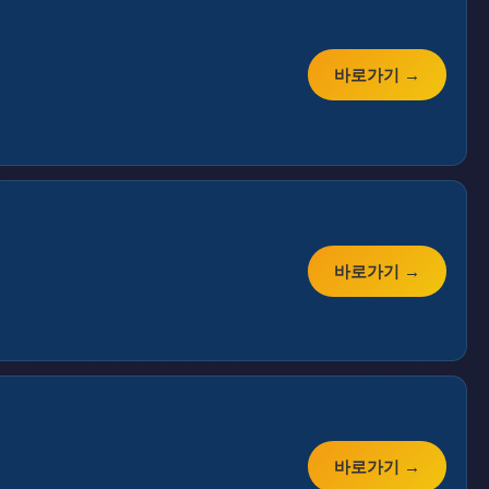
바로가기 →
바로가기 →
바로가기 →