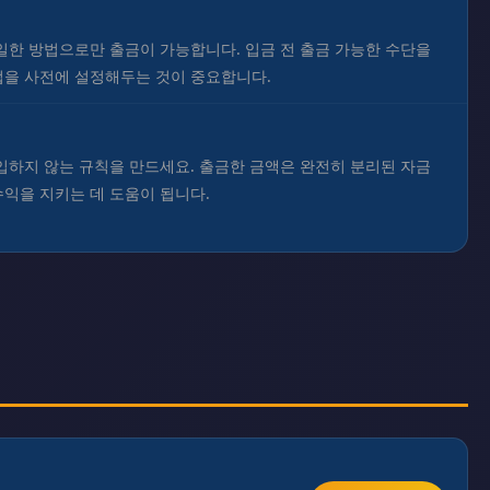
일한 방법으로만 출금이 가능합니다. 입금 전 출금 가능한 수단을
을 사전에 설정해두는 것이 중요합니다.
입하지 않는 규칙을 만드세요. 출금한 금액은 완전히 분리된 자금
익을 지키는 데 도움이 됩니다.