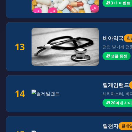
🎁 3+1 이벤트
비아약국
천
13
천연 발기제 전문
🎁 샘플 증정
릴게임랜드
14
체리마스터, 바다
🎁 20여개 
릴천지
릴게