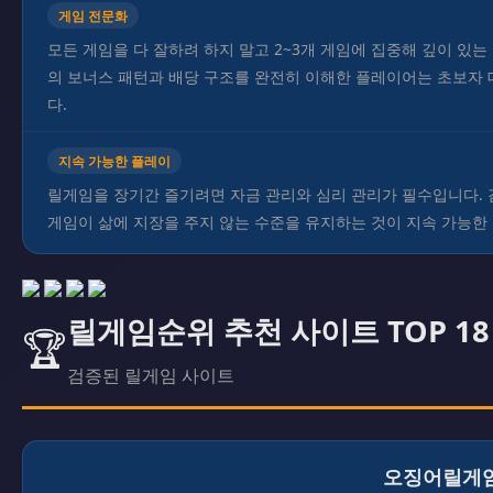
게임 전문화
모든 게임을 다 잘하려 하지 말고 2~3개 게임에 집중해 깊이 있는
의 보너스 패턴과 배당 구조를 완전히 이해한 플레이어는 초보자
다.
지속 가능한 플레이
릴게임을 장기간 즐기려면 자금 관리와 심리 관리가 필수입니다.
게임이 삶에 지장을 주지 않는 수준을 유지하는 것이 지속 가능한
릴게임순위 추천 사이트 TOP 18
🏆
검증된 릴게임 사이트
오징어릴게