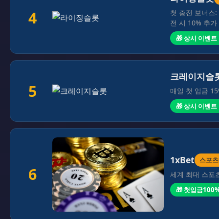
4
첫 충전 보너스:
전 시 10% 추
🎁 상시 이벤트
크레이지슬
5
매일 첫 입금 1
🎁 상시 이벤트
1xBet
스포츠
6
세계 최대 스포츠
🎁 첫입금100%