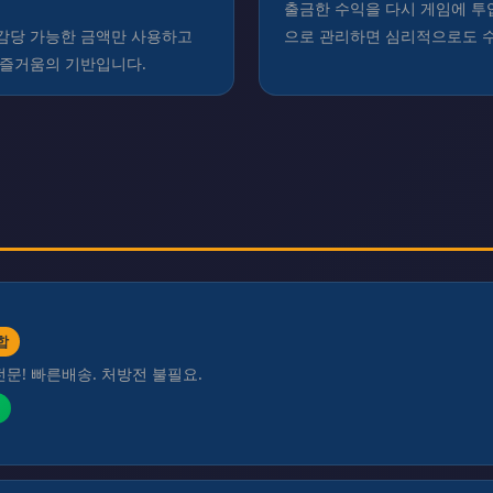
출금한 수익을 다시 게임에 투
 감당 가능한 금액만 사용하고
으로 관리하면 심리적으로도 수
 즐거움의 기반입니다.
합
문! 빠른배송. 처방전 불필요.