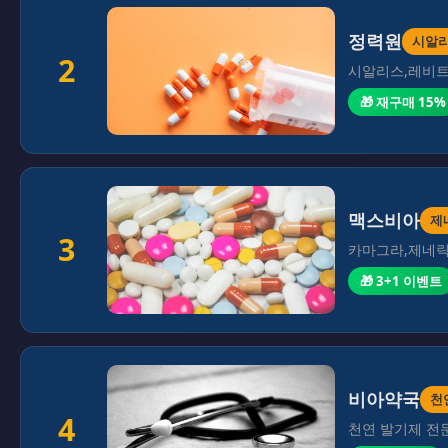
정력원
시알
2
시알리스,레비트
🎁 재구매 15%
맥스비아
제
3
카마그라,제네릭 
🎁 3+1 이벤트
비아약국
천
4
천연 발기제 전문