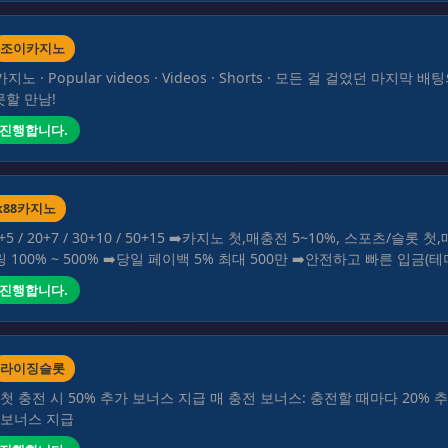
조이카지노
 · Popular videos · Videos · Shorts · 모든 걸 걸었던 마지
못할 만남!
 진행합니다.
k88카지노
10+5 / 20+7 / 30+10 / 50+15 ➡️카지노 첫,매충전 5~10%, 스포츠/
 100% ~ 500% ➡️당일 페이백 5% 최대 500만 ➡️안전하고 빠른 입금(
 진행합니다.
라이징슬롯
 첫 충전 시 50% 추가 보너스 지급 매 충전 보너스: 충전할 때마다 20%
가 보너스 지급