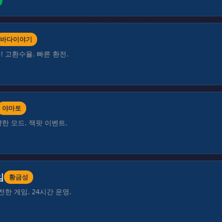
바다이야기
 고환수율. 빠른 환전.
야마토
양한 모드. 잭팟 이벤트.
임
황금성
전한 게임. 24시간 운영.