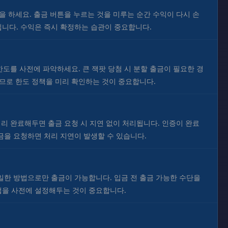
을 하세요. 출금 버튼을 누르는 것을 미루는 순간 수익이 다시 손
니다. 수익은 즉시 확정하는 습관이 중요합니다.
한도를 사전에 파악하세요. 큰 잭팟 당첨 시 분할 출금이 필요한 경
으므로 한도 정책을 미리 확인하는 것이 중요합니다.
미리 완료해두면 출금 요청 시 지연 없이 처리됩니다. 인증이 완료
금을 요청하면 처리 지연이 발생할 수 있습니다.
일한 방법으로만 출금이 가능합니다. 입금 전 출금 가능한 수단을
을 사전에 설정해두는 것이 중요합니다.