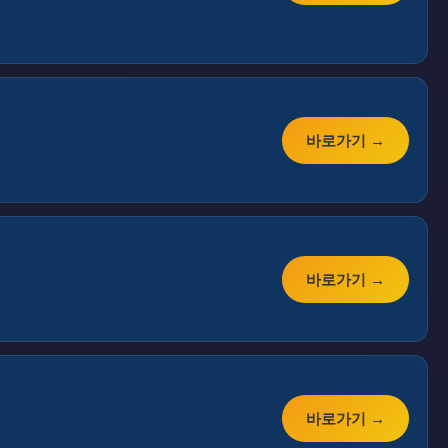
바로가기 →
바로가기 →
바로가기 →