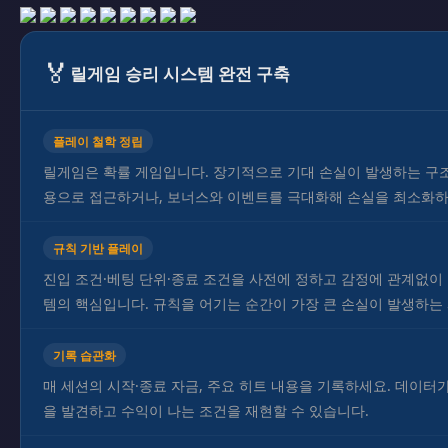
🏅
릴게임 승리 시스템 완전 구축
플레이 철학 정립
릴게임은 확률 게임입니다. 장기적으로 기대 손실이 발생하는 구
용으로 접근하거나, 보너스와 이벤트를 극대화해 손실을 최소화하
규칙 기반 플레이
진입 조건·베팅 단위·종료 조건을 사전에 정하고 감정에 관계없이
템의 핵심입니다. 규칙을 어기는 순간이 가장 큰 손실이 발생하는
기록 습관화
매 세션의 시작·종료 자금, 주요 히트 내용을 기록하세요. 데이터
을 발견하고 수익이 나는 조건을 재현할 수 있습니다.