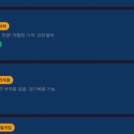
네릭
전문! 저렴한 가격. 안전결제.
연제품
! 부작용 없음. 장기복용 가능.
릴게임