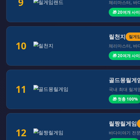
9
체리마스터, 바다
🎁 20여개 
릴천지
릴게
10
체리마스터, 바다
🎁 20여개 
골드몽릴게
11
국내 최대 릴게
🎁 첫충 100%
릴짱릴게임
12
바다이야기 전문!