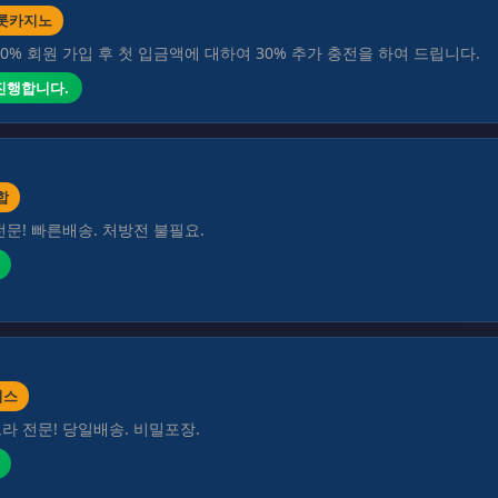
롯카지노
0% 회원 가입 후 첫 입금액에 대하여 30% 추가 충전을 하여 드립니다.
 진행합니다.
합
문! 빠른배송. 처방전 불필요.
리스
라 전문! 당일배송. 비밀포장.