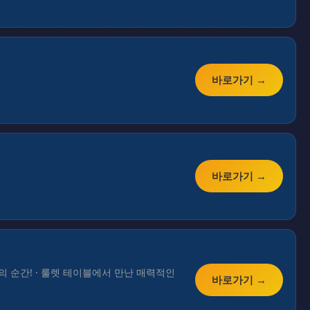
바로가기 →
바로가기 →
막 배팅의 순간! · 룰렛 테이블에서 만난 매력적인
바로가기 →