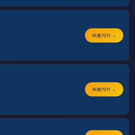
바로가기 →
바로가기 →