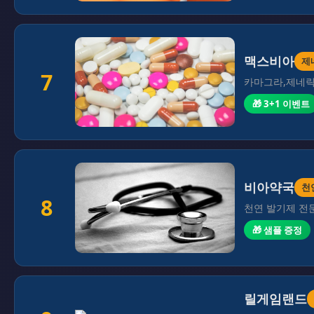
맥스비아
제
7
카마그라,제네릭 
🎁 3+1 이벤트
비아약국
천
8
천연 발기제 전문
🎁 샘플 증정
릴게임랜드