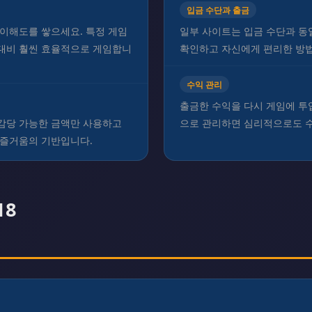
입금 수단과 출금
 이해도를 쌓으세요. 특정 게임
일부 사이트는 입금 수단과 동
 대비 훨씬 효율적으로 게임합니
확인하고 자신에게 편리한 방법
수익 관리
출금한 수익을 다시 게임에 투
 감당 가능한 금액만 사용하고
으로 관리하면 심리적으로도 수
 즐거움의 기반입니다.
18